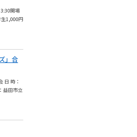
3:30開場
1,000円
ズ」合
 日 時：
先：益田市立