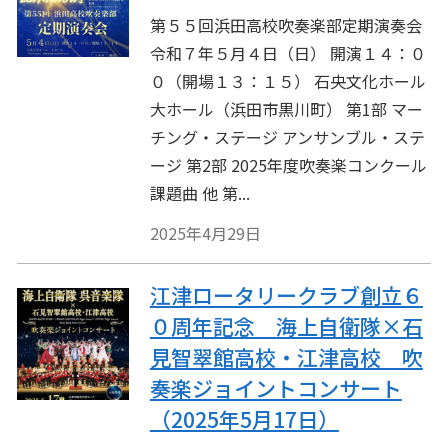
第５５回浜田高校吹奏楽部定期演奏会
令和７年５月４日（日） 開演１４：０
０（開場１３：１５） 石央文化ホール
大ホール（浜田市黒川町） 第1部 マー
チング・ステージ アンサンブル・ステ
ージ 第2部 2025年度吹奏楽コンクール
課題曲 他 第...
2025年4月29日
江津ロータリークラブ創立６
０周年記念 海上自衛隊×石
見智翠館高校・江津高校 吹
奏楽ジョイントコンサート
（2025年5月17日）