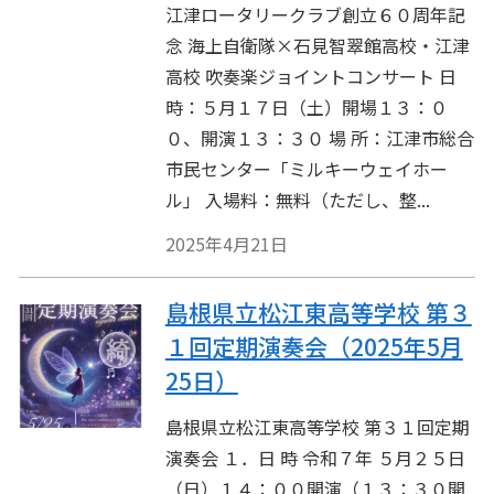
江津ロータリークラブ創立６０周年記
念 海上自衛隊×石見智翠館高校・江津
高校 吹奏楽ジョイントコンサート 日
時：５月１７日（土）開場１３：０
０、開演１３：３０ 場 所：江津市総合
市民センター「ミルキーウェイホー
ル」 入場料：無料（ただし、整...
2025年4月21日
島根県立松江東高等学校 第３
１回定期演奏会（2025年5月
25日）
島根県立松江東高等学校 第３１回定期
演奏会 １．日 時 令和７年 ５月２５日
（日）１４：００開演（１３：３０開