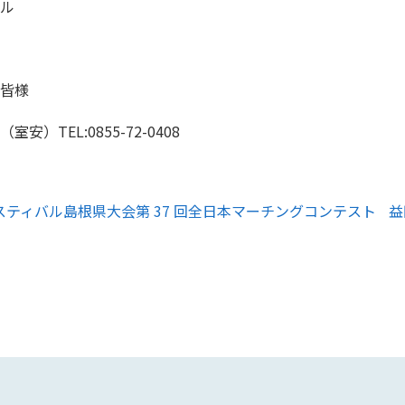
ル
皆様
TEL:0855-72-0408
スティバル島根県大会第 37 回全日本マーチングコンテスト
次
益
の
記
事