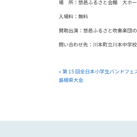
場 所：悠邑ふるさと会館 大ホー
入場料：無料
賛助出演：悠邑ふるさと吹奏楽団の
問い合わせ先：川本町立川本中学校（室安）
前
第 15 回全日本小学生バンドフェ
の
島根県大会
記
事：